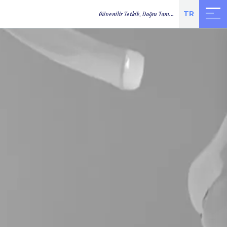
TR
Güvenilir Tetkik, Doğru Tanı...
TETKİK
ONLINE
YOL TARİFİ
SONUÇLARI
RANDEVU