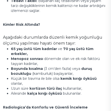
Tedavi Takibi:
Başlanan ilaç tedavisinin veya yaşam
tarzı değişikliklerinin kemik kalitenizi ne kadar artırdığını
izlemenizi sağlar.
Kimler Risk Altında?
Aşağıdaki durumlarda düzenli kemik yoğunluğu
ölçümü yapılması hayati önem taşır:
65 yaş üstü tüm kadınlar
ve
70 yaş üstü tüm
erkekler,
Menopoz sonrası
dönemde olan ve ek risk faktörü
taşıyan kadınlar,
Boyunda kısalma
(3 cm’den fazla) veya
duruş
bozukluğu
(kamburluk) başlayanlar,
Küçük bir travma ile bile olsa
kemik kırığı öyküsü
olanlar,
Uzun süre
kortizon türü ilaç
kullananlar,
Ailesinde
kalça kırığı öyküsü
bulunanlar.
Radiologica’da Konforlu ve Güvenli İnceleme