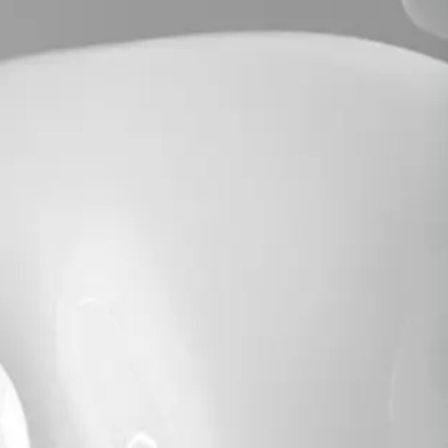
KURUMSAL
TETKİKLERİMİZ
MEDİKAL KADRO
ANLAŞMALI
İLETİŞİM
ONLINE
KURUMLAR
HİZMETLER
HEMEN ARA
ÇAĞRI MERKEZİ