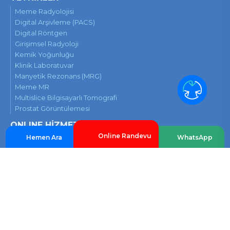
Meme Radyolojisi
Digital Arşivleme (PACS)
Digital Röntgen
Girişimsel Radyoloji
Kemik Yoğunluğu
Klinik Laboratuvar
Manyetik Rezonans (MRG)
Meme MR
Multislice Bilgisayarlı Tomografi
Prostat Görüntülemesi
ONLINE HİZMETLER
Online Randevu
Hemen Ara
WhatsApp
Online Randevu
Uzmanınıza Sorunuz
Tetkik Sonuçları
Hasta Rehberi
Broşürler
KURUMSAL GİRİŞ
Web Mail Girişi
Kurumsal Girişi